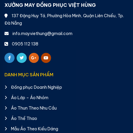
XƯỞNG MAY ĐỒNG PHỤC VIỆT HÙNG
137 Đặng Huy Tá, Phường Hòa Minh, Quận Liên Chiểu, Tp.
Đà Nẵng
info.mayviethung@gmail.com
0905 112 138
DANH MỤC SẢN PHẨM
Đồng phục Doanh Nghiệp
Áo Lớp – Áo Nhóm
Áo Thun Theo Nhu Cầu
Áo Thể Thao
Mẫu Áo Theo Kiểu Dáng