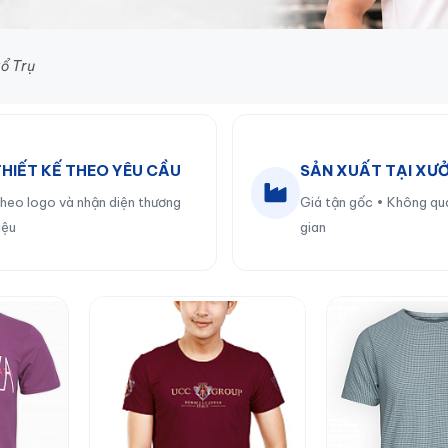
ổ Trụ
THIẾT KẾ THEO YÊU CẦU
SẢN XUẤT TẠI XƯ
heo logo và nhận diện thương
Giá tận gốc • Không qu
iệu
gian