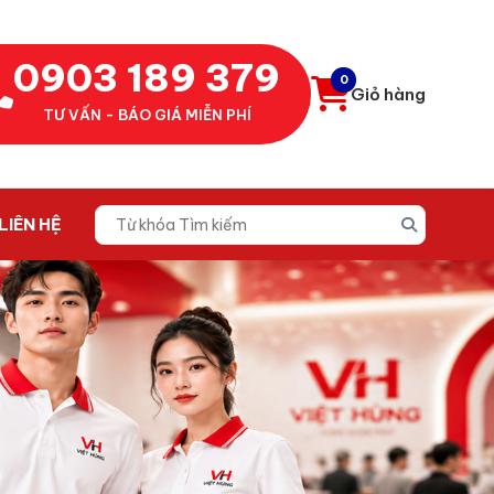
0903 189 379
0
Giỏ hàng
TƯ VẤN - BÁO GIÁ MIỄN PHÍ
LIÊN HỆ