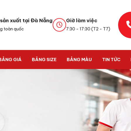
sản xuất tại Đà Nẵng
Giờ làm việc
g toàn quốc
7:30 - 17:30 (T2 - T7)
BẢNG GIÁ
BẢNG SIZE
BẢNG MÀU
TIN TỨC