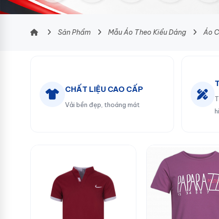
Sản Phẩm
Mẫu Áo Theo Kiểu Dáng
Áo C
CHẤT LIỆU CAO CẤP
T
Vải bền đẹp, thoáng mát
h