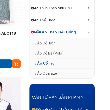
Áo Thun Theo Nhu Cầu
Áo Thể Thao
Mẫu Áo Theo Kiểu Dáng
n ALCT18
Áo Cổ Tròn
Áo Cổ Bẻ (Polo)
Áo Cổ Trụ
Áo Oversize
CẦN TƯ VẤN SẢN PHẨM ?
Đội ngũ kỹ thuật sẵn sàng hỗ trợ