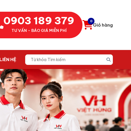
0903 189 379
0
Giỏ hàng
TƯ VẤN - BÁO GIÁ MIỄN PHÍ
LIÊN HỆ