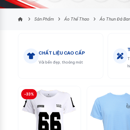
Sản Phẩm
Áo Thể Thao
Áo Thun Đá Ba
CHẤT LIỆU CAO CẤP
T
Vải bền đẹp, thoáng mát
h
-33%