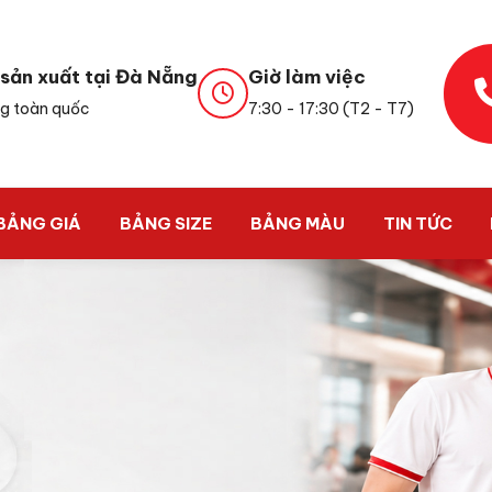
sản xuất tại Đà Nẵng
Giờ làm việc
g toàn quốc
7:30 - 17:30 (T2 - T7)
BẢNG GIÁ
BẢNG SIZE
BẢNG MÀU
TIN TỨC