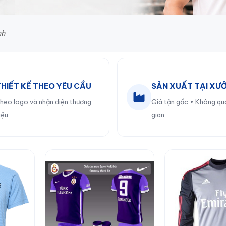
nh
THIẾT KẾ THEO YÊU CẦU
SẢN XUẤT TẠI XƯ
heo logo và nhận diện thương
Giá tận gốc • Không qu
iệu
gian