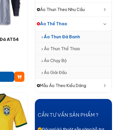
Áo Thun Theo Nhu Cầu
Áo Thể Thao
Áo Thun Đá Banh
 Đá AT54
Áo Thun Thể Thao
Áo Chạy Bộ
Áo Giải Đấu
Mẫu Áo Theo Kiểu Dáng
CẦN TƯ VẤN SẢN PHẨM ?
Đội ngũ kỹ thuật sẵn sàng hỗ trợ