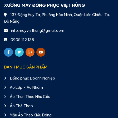
XƯỞNG MAY ĐỒNG PHỤC VIỆT HÙNG
137 Đặng Huy Tá, Phường Hòa Minh, Quận Liên Chiểu, Tp.
Đà Nẵng
info.mayviethung@gmail.com
0905 112 138
DANH MỤC SẢN PHẨM
Đồng phục Doanh Nghiệp
Áo Lớp – Áo Nhóm
Áo Thun Theo Nhu Cầu
Áo Thể Thao
Mẫu Áo Theo Kiểu Dáng