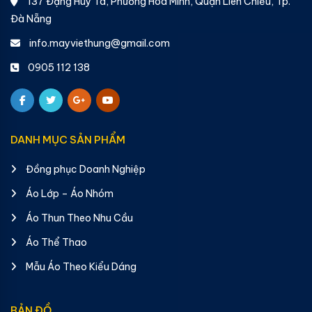
137 Đặng Huy Tá, Phường Hòa Minh, Quận Liên Chiểu, Tp.
Đà Nẵng
info.mayviethung@gmail.com
0905 112 138
DANH MỤC SẢN PHẨM
Đồng phục Doanh Nghiệp
Áo Lớp – Áo Nhóm
Áo Thun Theo Nhu Cầu
Áo Thể Thao
Mẫu Áo Theo Kiểu Dáng
BẢN ĐỒ