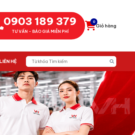
0903 189 379
0
Giỏ hàng
TƯ VẤN - BÁO GIÁ MIỄN PHÍ
LIÊN HỆ