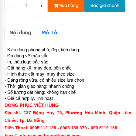
-
+
Mua hàng
Báo giá nhanh
Nội dung
Mô Tả
- Kiểu dáng phong phú, đẹp, tiện dụng
- Đa dạng về màu sắc
- In, thêu logo sắc sảo
- Cắt hàng kỹ, may đẹp, bền chắc
- Hình thức cắt may: may theo size
- Dáng rộng vừa, có nhiều size lựa chọn
- Thời gian giao hàng: nhanh chóng
- Số lượng đặt hàng: không hạn chế
- Giá cả hợp lý, linh hoạt
ĐỒNG PHỤC VIỆT HÙNG
Địa chỉ: 137 Đặng Huy Tá, Phường Hòa Minh, Quận Liên
Chiểu, Tp. Đà Nẵng
Điện Thoại: 0905 112 138 - 0903 189 379 -
090 5119 158
Email: info.mayviethung@gmail.com