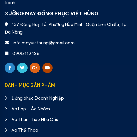
tranh.
XƯỞNG MAY ĐỒNG PHỤC VIỆT HÙNG
137 Đặng Huy Tá, Phường Hòa Minh, Quận Liên Chiểu, Tp.
Đà Nẵng
info.mayviethung@gmail.com
0905 112 138
DANH MỤC SẢN PHẨM
Đồng phục Doanh Nghiệp
Áo Lớp – Áo Nhóm
Áo Thun Theo Nhu Cầu
Áo Thể Thao