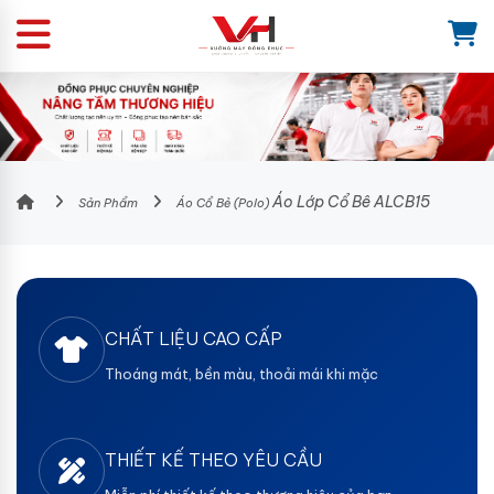
Áo Lớp Cổ Bê ALCB15
Sản Phẩm
Áo Cổ Bẻ (Polo)
CHẤT LIỆU CAO CẤP
Thoáng mát, bền màu, thoải mái khi mặc
THIẾT KẾ THEO YÊU CẦU