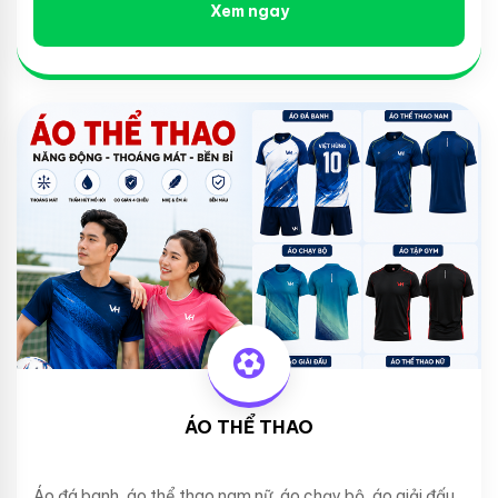
Xem ngay
ÁO THỂ THAO
Áo đá banh, áo thể thao nam nữ, áo chạy bộ, áo giải đấu...