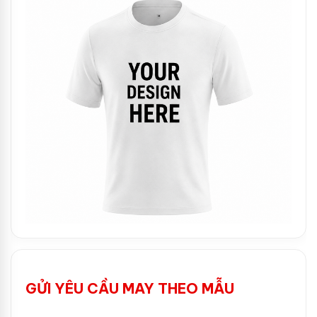
GỬI YÊU CẦU MAY THEO MẪU