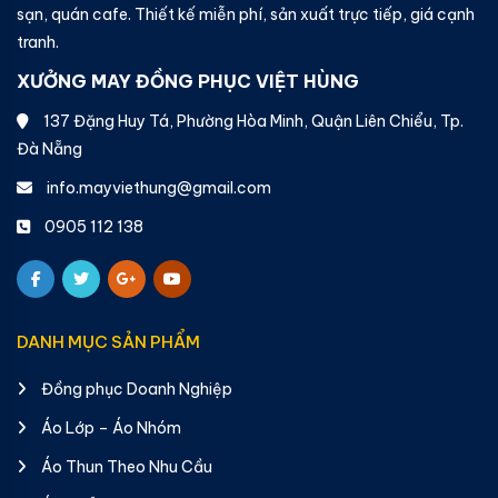
sạn, quán cafe. Thiết kế miễn phí, sản xuất trực tiếp, giá cạnh
tranh.
XƯỞNG MAY ĐỒNG PHỤC VIỆT HÙNG
137 Đặng Huy Tá, Phường Hòa Minh, Quận Liên Chiểu, Tp.
Đà Nẵng
info.mayviethung@gmail.com
0905 112 138
DANH MỤC SẢN PHẨM
Đồng phục Doanh Nghiệp
Áo Lớp – Áo Nhóm
Áo Thun Theo Nhu Cầu