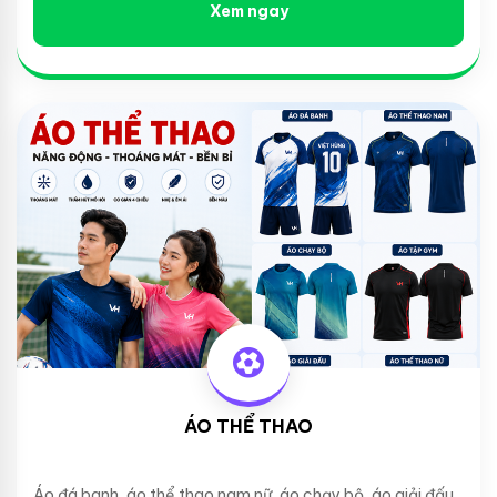
Xem ngay
ÁO THỂ THAO
Áo đá banh, áo thể thao nam nữ, áo chạy bộ, áo giải đấu...