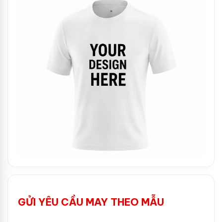
GỬI YÊU CẦU MAY THEO MẪU