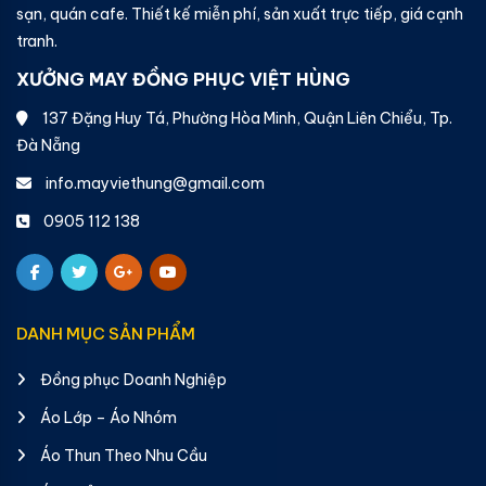
sạn, quán cafe. Thiết kế miễn phí, sản xuất trực tiếp, giá cạnh
tranh.
XƯỞNG MAY ĐỒNG PHỤC VIỆT HÙNG
137 Đặng Huy Tá, Phường Hòa Minh, Quận Liên Chiểu, Tp.
Đà Nẵng
info.mayviethung@gmail.com
0905 112 138
DANH MỤC SẢN PHẨM
Đồng phục Doanh Nghiệp
Áo Lớp – Áo Nhóm
Áo Thun Theo Nhu Cầu