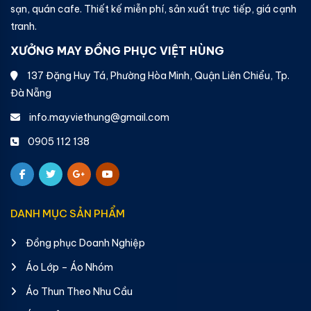
sạn, quán cafe. Thiết kế miễn phí, sản xuất trực tiếp, giá cạnh
tranh.
XƯỞNG MAY ĐỒNG PHỤC VIỆT HÙNG
137 Đặng Huy Tá, Phường Hòa Minh, Quận Liên Chiểu, Tp.
Đà Nẵng
info.mayviethung@gmail.com
0905 112 138
DANH MỤC SẢN PHẨM
Đồng phục Doanh Nghiệp
Áo Lớp – Áo Nhóm
Áo Thun Theo Nhu Cầu