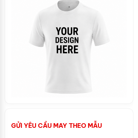
GỬI YÊU CẦU MAY THEO MẪU