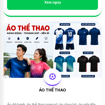
Xem ngay
ÁO THỂ THAO
Áo đá banh, áo thể thao nam nữ, áo chạy bộ, áo giải đấu...