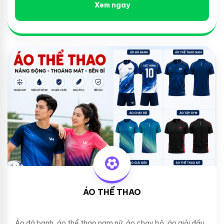
Xem ngay
ÁO THỂ THAO
Áo đá banh, áo thể thao nam nữ, áo chạy bộ, áo giải đấu...