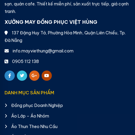
sạn, quán cafe. Thiết kế miễn phí, sản xuất trực tiếp, giá cạnh
tranh.
XƯỞNG MAY ĐỒNG PHỤC VIỆT HÙNG
137 Đặng Huy Tá, Phường Hòa Minh, Quận Liên Chiểu, Tp.
Đà Nẵng
info.mayviethung@gmail.com
0905 112 138
DANH MỤC SẢN PHẨM
Đồng phục Doanh Nghiệp
Áo Lớp – Áo Nhóm
Áo Thun Theo Nhu Cầu