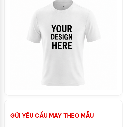
GỬI YÊU CẦU MAY THEO MẪU